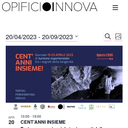
20/04/2023
 - 
20/09/2023
CERCA
Ev
Eventi
FOTO
Select
Vis
Ricerc
date.
Na
e
viste
Naviga
10:00
-
19:00
APR
20
CENT’ANNI INSIEME