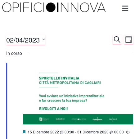
02/04/2023
CERCA
Ev
Eventi
GIOR
Seleziona
Vis
In corso
Ricerc
la
data.
Na
e
viste
Naviga
Segnalati
15 Dicembre 2022 @ 00:00
-
31 Dicembre 2023 @ 00:00