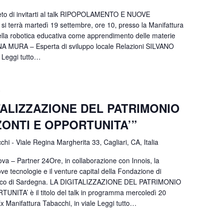
lieto di invitarti al talk RIPOPOLAMENTO E NUOVE
rrà martedì 19 settembre, ore 10, presso la Manifattura
della robotica educativa come apprendimento delle materie
 MURA – Esperta di sviluppo locale Relazioni SILVANO
Leggi tutto…
0
TALIZZAZIONE DEL PATRIMONIO
ONTI E OPPORTUNITA’”
hi - Viale Regina Margherita 33, Cagliari, CA, Italia
nova – Partner 24Ore, in collaborazione con Innois, la
ove tecnologie e il venture capital della Fondazione di
 Banco di Sardegna. LA DIGITALIZZAZIONE DEL PATRIMONIO
TA’ è il titolo del talk in programma mercoledì 20
x Manifattura Tabacchi, in viale
Leggi tutto…