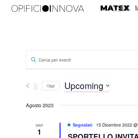
M
Eventi
Inserisci
Parola
Chiave.
Ricerca
Cerca
Upcoming
Eventi
Oggi
per
e
Seleziona
Parola
la
Agosto 2023
Chiave.
data.
viste
Segnalati
15 Dicembre 2022 @
MAR
Navigazione
1
SPORTELLO INVITA