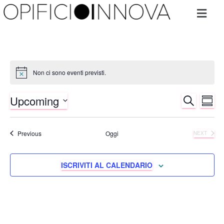
Non ci sono eventi previsti.
Upcoming
CERCA
Ev
Eventi
SOMM
Select
Vis
Ricerc
date.
Eventi
Previous
Oggi
NEXT
Na
EVENTI
e
ISCRIVITI AL CALENDARIO
viste
Naviga